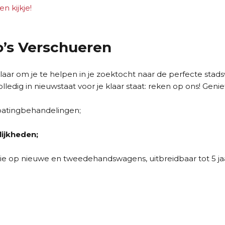
 kijkje!
o’s Verschueren
 klaar om je te helpen in je zoektocht naar de perfecte sta
lledig in nieuwstaat voor je klaar staat: reken op ons! Geni
oatingbehandelingen;
ijkheden;
ntie op nieuwe en tweedehandswagens, uitbreidbaar tot 5 jaa