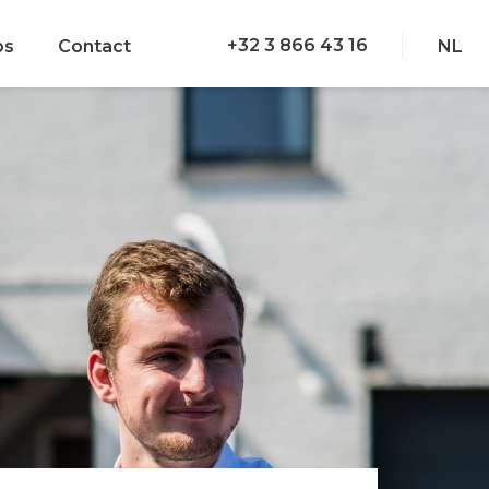
+32 3 866 43 16
bs
Contact
NL