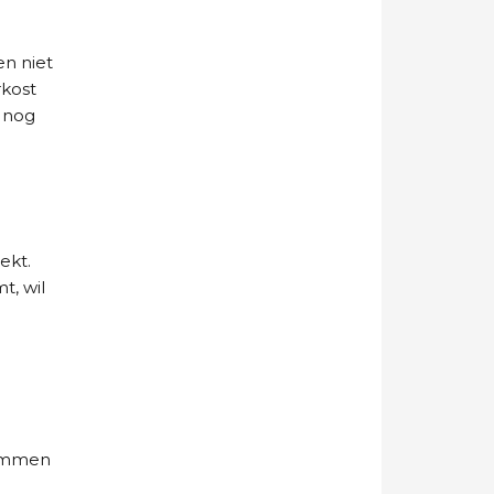
n niet
rkost
- nog
ekt.
t, wil
sommen