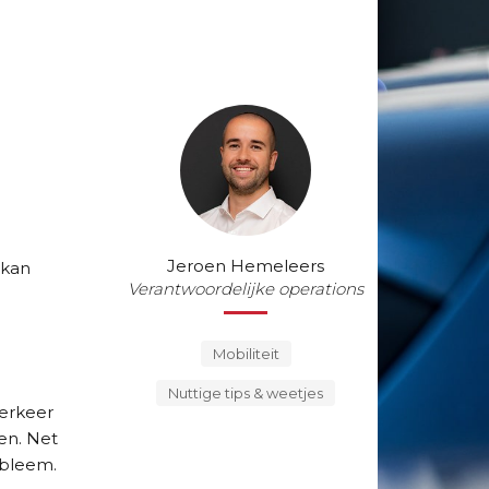
Jeroen Hemeleers
 kan
Verantwoordelijke operations
Mobiliteit
Nuttige tips & weetjes
verkeer
gen. Net
robleem.