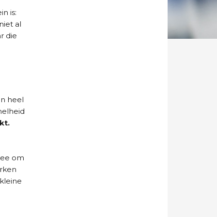
n is:
iet al
r die
en heel
nelheid
kt.
idee om
erken
kleine