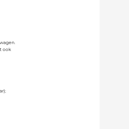
dswagen.
et ook
r);