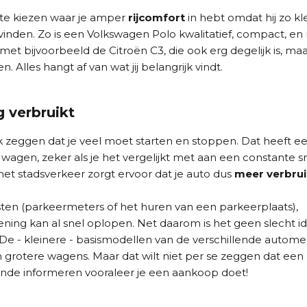
o te kiezen waar je amper
rijcomfort
in hebt omdat hij zo klei
vinden. Zo is een Volkswagen Polo kwalitatief, compact, en n
 met bijvoorbeeld de Citroën C3, die ook erg degelijk is, maa
. Alles hangt af van wat jij belangrijk vindt.
 verbruikt
ok zeggen dat je veel moet starten en stoppen. Dat heeft e
 wagen, zeker als je het vergelijkt met aan een constante s
 het stadsverkeer zorgt ervoor dat je auto dus
meer verbrui
en (parkeermeters of het huren van een parkeerplaats),
ekening kan al snel oplopen. Net daarom is het geen slecht 
De - kleinere - basismodellen van de verschillende autom
 grotere wagens. Maar dat wilt niet per se zeggen dat een 
oende informeren vooraleer je een aankoop doet!