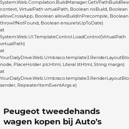
System.Web.Compilation.BuildManager.GetVPathBuildRes
context, VirtualPath virtualPath, Boolean noBuild, Boolean
allowCrossApp, Boolean allowBuildInPrecompile, Boolean
throwIfNotFound, Boolean ensureIsUpToDate)
at
System.Web.UI.TemplateControl.LoadControl(VirtualPath
virtualPath)
at
YourDailyDrive.Web.Umbraco.template3.RenderLayoutBl
node, PlaceHolder plcHtml, Literal litHtml, String margin)
at
YourDailyDrive.Web.Umbraco.template3.RenderLayoutBl
sender, RepeaterItemEventArgs e)
Peugeot tweedehands
wagen kopen bij Auto’s