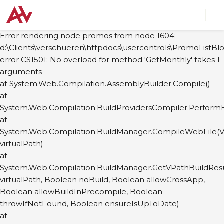
Error rendering node promos from node 1604:
d:\Clients\verschueren\httpdocs\usercontrols\PromoListBlo
error CS1501: No overload for method 'GetMonthly' takes 1
arguments
at System.Web.Compilation.AssemblyBuilder.Compile()
at
System.Web.Compilation.BuildProvidersCompiler.PerformB
at
System.Web.Compilation.BuildManager.CompileWebFile(Vi
virtualPath)
at
System.Web.Compilation.BuildManager.GetVPathBuildResul
virtualPath, Boolean noBuild, Boolean allowCrossApp,
Boolean allowBuildInPrecompile, Boolean
throwIfNotFound, Boolean ensureIsUpToDate)
at