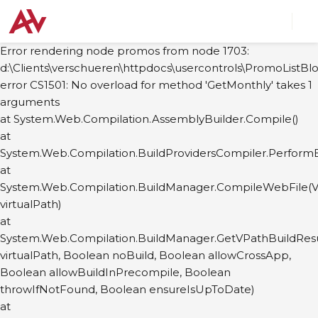
Error rendering node promos from node 1703:
d:\Clients\verschueren\httpdocs\usercontrols\PromoListBlo
error CS1501: No overload for method 'GetMonthly' takes 1
arguments
at System.Web.Compilation.AssemblyBuilder.Compile()
at
System.Web.Compilation.BuildProvidersCompiler.PerformB
at
System.Web.Compilation.BuildManager.CompileWebFile(Vi
virtualPath)
at
System.Web.Compilation.BuildManager.GetVPathBuildResul
virtualPath, Boolean noBuild, Boolean allowCrossApp,
Boolean allowBuildInPrecompile, Boolean
throwIfNotFound, Boolean ensureIsUpToDate)
at