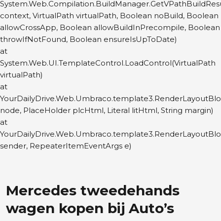
System.Web.Compilation.BuildManager.GetVPathBuildRes
context, VirtualPath virtualPath, Boolean noBuild, Boolean
allowCrossApp, Boolean allowBuildInPrecompile, Boolean
throwIfNotFound, Boolean ensureIsUpToDate)
at
System.Web.UI.TemplateControl.LoadControl(VirtualPath
virtualPath)
at
YourDailyDrive.Web.Umbraco.template3.RenderLayoutBl
node, PlaceHolder plcHtml, Literal litHtml, String margin)
at
YourDailyDrive.Web.Umbraco.template3.RenderLayoutBl
sender, RepeaterItemEventArgs e)
Mercedes tweedehands
wagen kopen bij Auto’s