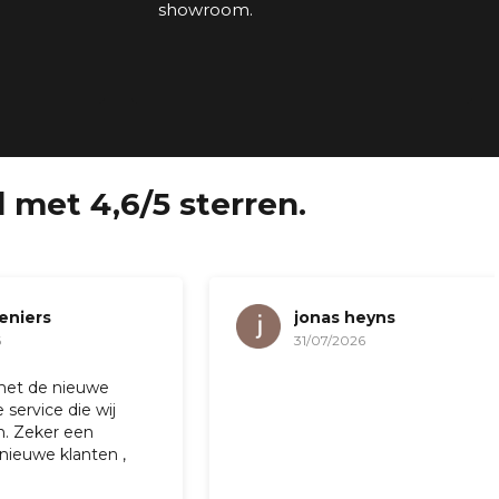
showroom.
 met 4,6/5 sterren.
jonas heyns
31/07/2026
ieuwe
ie wij
een
anten ,