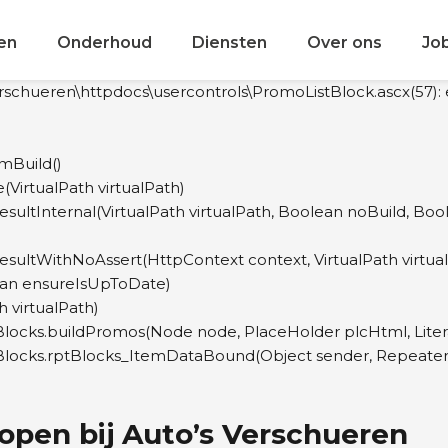
en
Onderhoud
Diensten
Over ons
Jo
rschueren\httpdocs\usercontrols\PromoListBlock.ascx(57): 
mBuild()
irtualPath virtualPath)
ultInternal(VirtualPath virtualPath, Boolean noBuild, Bo
ultWithNoAssert(HttpContext context, VirtualPath virtua
ean ensureIsUpToDate)
 virtualPath)
cks.buildPromos(Node node, PlaceHolder plcHtml, Literal 
locks.rptBlocks_ItemDataBound(Object sender, Repeater
en bij Auto’s Verschueren