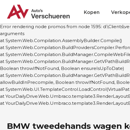
Kopen
Verkop
Error rendering node promos from node 1595: d:\Clients\ve
arguments
at System.Web.Compilation.AssemblyBuilder.Compile()
at System.Web.Compilation.BuildProvidersCompiler.Perfor
at System.Web.Compilation.BuildManager.CompileWebFile(V
at System.Web.Compilation.BuildManager.GetVPathBuildRes
Boolean throwIfNotFound, Boolean ensureIsUpToDate)
at System.Web.Compilation.BuildManager.GetVPathBuildRes
allowBuildInPrecompile, Boolean throwIfNotFound, Bool
at System.Web.UI.TemplateControl.LoadControl(VirtualPath
at YourDailyDrive.Web.Umbraco.template3.RenderLayoutBlo
at YourDailyDrive.Web.Umbraco.template3.RenderLayoutB
BMW tweedehands wagen kop