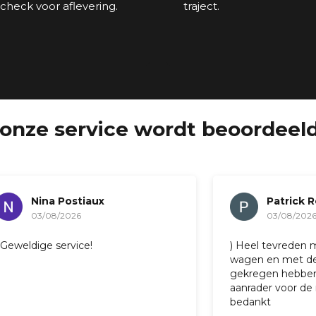
scheck voor aflevering.
traject.
onze service wordt beoordeeld
na Postiaux
Patrick Reniers
08/2026
03/08/2026
e service!
) Heel tevreden met de n
wagen en met de service d
gekregen hebben. Zeker 
aanrader voor de nieuwe kl
bedankt