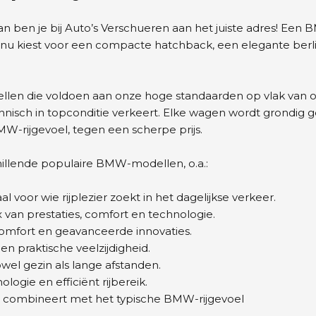
n je bij Auto’s Verschueren aan het juiste adres! Een
B
 nu kiest voor een compacte hatchback, een elegante berli
en die voldoen aan onze hoge standaarden op vlak van ond
 technisch in topconditie verkeert. Elke wagen wordt grondi
MW-rijgevoel, tegen een scherpe prijs.
chillende populaire BMW-modellen, o.a.:
oor wie rijplezier zoekt in het dagelijkse verkeer.
van prestaties, comfort en technologie.
omfort en geavanceerde innovaties.
 praktische veelzijdigheid.
el gezin als lange afstanden.
ogie en efficiënt rijbereik.
 combineert met het typische BMW-rijgevoel