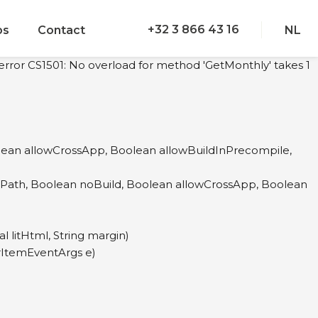
+32 3 866 43 16
bs
Contact
NL
error CS1501: No overload for method 'GetMonthly' takes 1
olean allowCrossApp, Boolean allowBuildInPrecompile,
lPath, Boolean noBuild, Boolean allowCrossApp, Boolean
litHtml, String margin)
ItemEventArgs e)