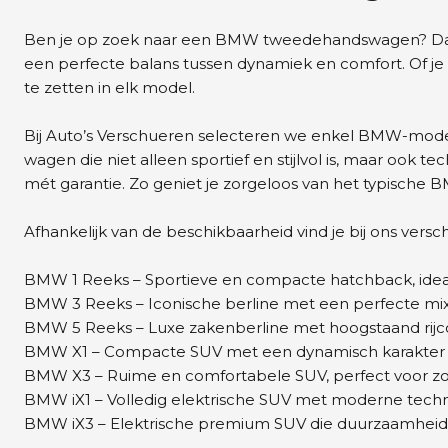
Ben je op zoek naar een BMW tweedehandswagen? Dan be
een perfecte balans tussen dynamiek en comfort. Of je
te zetten in elk model.
Bij Auto’s Verschueren selecteren we enkel BMW-modell
wagen die niet alleen sportief en stijlvol is, maar ook
mét garantie. Zo geniet je zorgeloos van het typische B
Afhankelijk van de beschikbaarheid vind je bij ons vers
BMW 1 Reeks – Sportieve en compacte hatchback, ideaal v
BMW 3 Reeks – Iconische berline met een perfecte mix 
BMW 5 Reeks – Luxe zakenberline met hoogstaand rijc
BMW X1 – Compacte SUV met een dynamisch karakter en
BMW X3 – Ruime en comfortabele SUV, perfect voor zow
BMW iX1 – Volledig elektrische SUV met moderne technol
BMW iX3 – Elektrische premium SUV die duurzaamheid