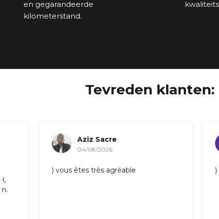
en gegarandeerde
kwaliteit
kilometerstand.
Tevreden klanten: 
Aziz Sacre
Ni
04/08/2026
03/
) vous êtes très agréable
) Geweldig