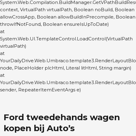
System.Web.Compilation.BuildManager.GetVPathBuildRes
context, VirtualPath virtualPath, Boolean noBuild, Boolean
allowCrossApp, Boolean allowBuildInPrecompile, Boolean
throwIfNotFound, Boolean ensureIsUpToDate)
at
System.Web.UI.TemplateControl.LoadControl(VirtualPath
virtualPath)
at
YourDailyDrive.Web.Umbraco.template3.RenderLayoutBl
node, PlaceHolder plcHtml, Literal litHtml, String margin)
at
YourDailyDrive.Web.Umbraco.template3.RenderLayoutBl
sender, RepeaterItemEventArgs e)
Ford tweedehands wagen
kopen bij Auto’s