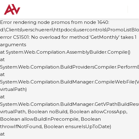
Error rendering node promos from node 1640:
d:\Clients\verschueren\httpdocs\usercontrols\PromoListBlo
error CS1501: No overload for method 'GetMonthly' takes 1
arguments
at System.Web.Compilation.AssemblyBuilder.Compile()
at
System.Web.Compilation.BuildProvidersCompiler.PerformB
at
System.Web.Compilation.BuildManager.CompileWebFile(Vi
virtualPath)
at
System.Web.Compilation.BuildManager.GetVPathBuildResul
virtualPath, Boolean noBuild, Boolean allowCrossApp,
Boolean allowBuildInPrecompile, Boolean
throwIfNotFound, Boolean ensureIsUpToDate)
at