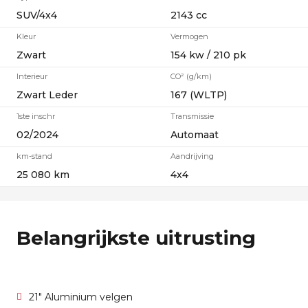
SUV/4x4
2143 cc
Kleur
Vermogen
Zwart
154 kw / 210 pk
Interieur
CO² (g/km)
Zwart Leder
167 (WLTP)
1ste inschr
Transmissie
02/2024
Automaat
km-stand
Aandrijving
25 080 km
4x4
Belangrijkste uitrusting
21" Aluminium velgen