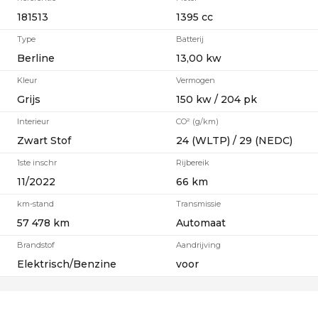
181513
1395 cc
Type
Batterij
Berline
13,00 kw
Kleur
Vermogen
Grijs
150 kw / 204 pk
Interieur
CO² (g/km)
Zwart Stof
24 (WLTP) / 29 (NEDC)
1ste inschr
Rijbereik
11/2022
66 km
km-stand
Transmissie
57 478 km
Automaat
Brandstof
Aandrijving
Elektrisch/Benzine
voor