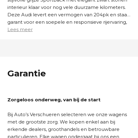
interieur klaar voor nog vele duurzame kilometers.
Deze Audi levert een vermogen van 204pk en staat
garant voor een soepele en responsieve rijervaring,
terwijl de CO2-uitstoot van slechts 24g/km hem
Lees meer
fiscaal aantrekkelijk maakt.
De uitrusting van dit exemplaar is bijzonder
compleet en gericht op comfort en veiligheid. Zo
geniet u van een helder overzicht van alle
Garantie
rijgegevens via het geavanceerde
Audi Virtual
Cockpit
, aangevuld met een
navigatiesysteem
en
naadloze smartphone-integratie via
Apple CarPlay
en Android Auto
. Voor ontspannen ritten op de
Zorgeloos onderweg, van bij de start
snelweg zorgt de
adaptieve cruise control
voor
extra gemak, terwijl de
volledig LED koplampen
Bij Auto’s Verschueren selecteren we onze wagens
zorgen voor optimaal zicht en een moderne
met de grootste zorg. We kopen enkel aan bij
uitstraling. Binnenin ervaart u maximaal comfort
erkende dealers, groothandels en betrouwbare
dankzij de
automatische klimaatregeling met 2
particulieren. Elke wagen ondergaat bij ons een