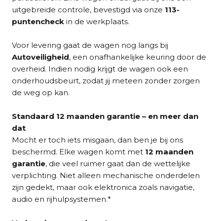
zones
, en inparkeren wordt een fluitje van een cent
uitgebreide controle, bevestigd via onze
113-
dankzij de
geavanceerde parkeerhulp, compleet
puntencheck
in de werkplaats.
met sensoren voor en achter, een automatische
functie en een achteruitrijcamera
. Uw veiligheid
Voor levering gaat de wagen nog langs bij
wordt verder verhoogd door actieve
Autoveiligheid
, een onafhankelijke keuring door de
rijhulpsystemen zoals
dodehoekdetectie en een
overheid. Indien nodig krijgt de wagen ook een
Lane Departure Warning systeem
. Dit niet-
onderhoudsbeurt, zodat jij meteen zonder zorgen
rokersvoertuig wordt geleverd met een volledige
de weg op kan.
onderhoudshistoriek en dealergarantie, en is direct
beschikbaar voor een proefrit. Een unieke kans om
Standaard 12 maanden garantie – en meer dan
in te stappen in de toekomst van autorijden!
dat
Mocht er toch iets misgaan, dan ben je bij ons
beschermd. Elke wagen komt met
12 maanden
garantie
, die veel ruimer gaat dan de wettelijke
verplichting. Niet alleen mechanische onderdelen
zijn gedekt, maar ook elektronica zoals navigatie,
audio en rijhulpsystemen.*