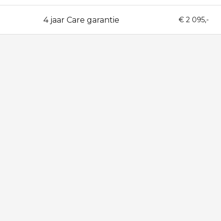
4 jaar Care garantie
48
€ 2 095,-