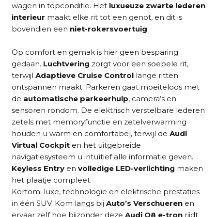
wagen in topconditie. Het
luxueuze zwarte lederen
interieur
maakt elke rit tot een genot, en dit is
bovendien een
niet-rokersvoertuig
.
Op comfort en gemak is hier geen besparing
gedaan.
Luchtvering
zorgt voor een soepele rit,
terwijl
Adaptieve Cruise Control
lange ritten
ontspannen maakt. Parkeren gaat moeiteloos met
de
automatische parkeerhulp
, camera’s en
sensoren rondom. De elektrisch verstelbare lederen
zetels met memoryfunctie en zetelverwarming
houden u warm en comfortabel, terwijl de
Audi
Virtual Cockpit
en het uitgebreide
navigatiesysteem u intuïtief alle informatie geven.
Keyless Entry
en
volledige LED-verlichting
maken
het plaatje compleet.
Kortom: luxe, technologie en elektrische prestaties
in één SUV. Kom langs bij
Auto’s Verschueren
en
ervaar zelf hoe bijzonder deze
Audi Q8 e-tron
rijdt.