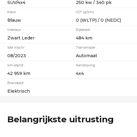
SUV/4x4
250 kw / 340 pk
Kleur
CO² (g/km)
Blauw
0 (WLTP) / 0 (NEDC)
Interieur
Rijbereik
Zwart Leder
484 km
1ste inschr
Transmissie
08/2023
Automaat
km-stand
Aandrijving
42 959 km
4x4
Brandstof
Elektrisch
Belangrijkste uitrusting