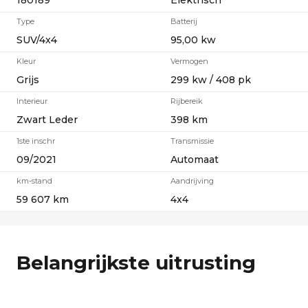
180189
Elektrisch
Type
Batterij
SUV/4x4
95,00 kw
Kleur
Vermogen
Grijs
299 kw / 408 pk
Interieur
Rijbereik
Zwart Leder
398 km
1ste inschr
Transmissie
09/2021
Automaat
km-stand
Aandrijving
59 607 km
4x4
Belangrijkste uitrusting