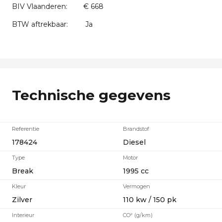
BIV Vlaanderen:
€ 668
BTW aftrekbaar:
Ja
Technische gegevens
Referentie
Brandstof
178424
Diesel
Type
Motor
Break
1995 cc
Kleur
Vermogen
Zilver
110 kw / 150 pk
Interieur
CO² (g/km)