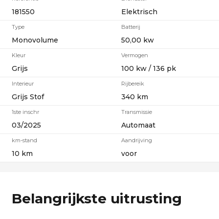
181550
Elektrisch
Type
Batterij
Monovolume
50,00 kw
Kleur
Vermogen
Grijs
100 kw / 136 pk
Interieur
Rijbereik
Grijs Stof
340 km
1ste inschr
Transmissie
03/2025
Automaat
km-stand
Aandrijving
10 km
voor
Belangrijkste uitrusting