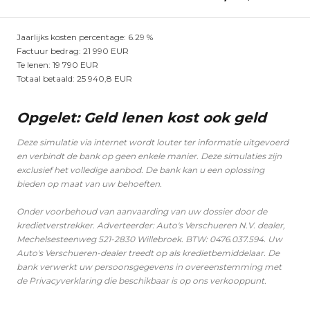
Jaarlijks kosten percentage:
6.29
%
Factuur bedrag:
21 990
EUR
Te lenen:
19 790
EUR
Totaal betaald:
25 940,8
EUR
Opgelet: Geld lenen kost ook geld
Deze simulatie via internet wordt louter ter informatie uitgevoerd
en verbindt de bank op geen enkele manier. Deze simulaties zijn
exclusief het volledige aanbod. De bank kan u een oplossing
bieden op maat van uw behoeften.
Onder voorbehoud van aanvaarding van uw dossier door de
kredietverstrekker. Adverteerder: Auto's Verschueren N.V. dealer,
Mechelsesteenweg 521-2830 Willebroek. BTW: 0476.037.594. Uw
Auto's Verschueren-dealer treedt op als kredietbemiddelaar. De
bank verwerkt uw persoonsgegevens in overeenstemming met
de Privacyverklaring die beschikbaar is op ons verkooppunt.