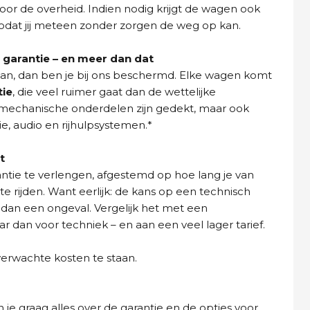
oor de overheid. Indien nodig krijgt de wagen ook
dat jij meteen zonder zorgen de weg op kan.
garantie – en meer dan dat
aan, dan ben je bij ons beschermd. Elke wagen komt
tie
, die veel ruimer gaat dan de wettelijke
n mechanische onderdelen zijn gedekt, maar ook
ie, audio en rijhulpsystemen.*
t
ntie te verlengen, afgestemd op hoe lang je van
e rijden. Want eerlijk: de kans op een technisch
 dan een ongeval. Vergelijk het met een
dan voor techniek – en aan een veel lager tarief.
verwachte kosten te staan.
 je graag alles over de garantie en de opties voor