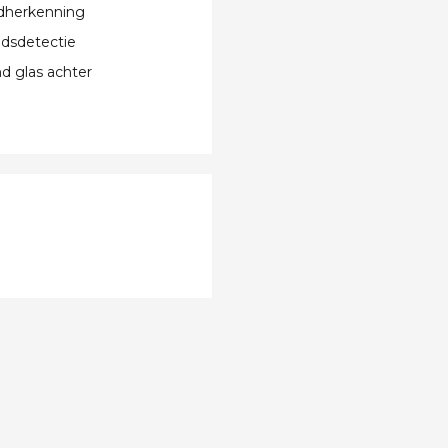
dherkenning
dsdetectie
 glas achter