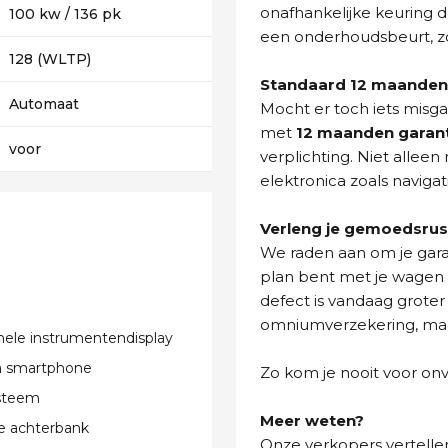
onafhankelijke keuring d
100 kw / 136 pk
een onderhoudsbeurt, zo
128 (WLTP)
Standaard 12 maanden 
Automaat
Mocht er toch iets misg
met
12 maanden garan
voor
verplichting. Niet allee
elektronica zoals navigat
Verleng je gemoedsrus
We raden aan om je gara
plan bent met je wagen t
defect is vandaag groter
omniumverzekering, maar 
nele instrumentendisplay
ia smartphone
Zo kom je nooit voor on
steem
Meer weten?
e achterbank
Onze verkopers vertellen