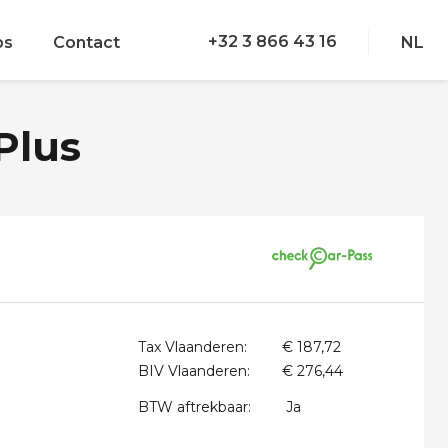
+32 3 866 43 16
bs
Contact
NL
Plus
Tax Vlaanderen:
€ 187,72
BIV Vlaanderen:
€ 276,44
BTW aftrekbaar:
Ja