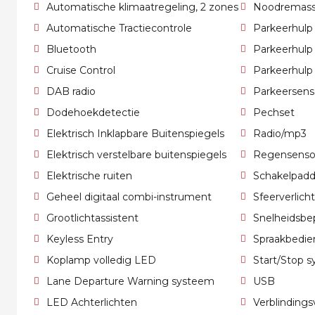
Automatische klimaatregeling, 2 zones
Noodremass
Automatische Tractiecontrole
Parkeerhulp
Bluetooth
Parkeerhulp
Cruise Control
Parkeerhulp
DAB radio
Parkeersens
Dodehoekdetectie
Pechset
Elektrisch Inklapbare Buitenspiegels
Radio/mp3
Elektrisch verstelbare buitenspiegels
Regensenso
Elektrische ruiten
Schakelpadd
Geheel digitaal combi-instrument
Sfeerverlich
Grootlichtassistent
Snelheidsbep
Keyless Entry
Spraakbedie
Koplamp volledig LED
Start/Stop 
Lane Departure Warning systeem
USB
LED Achterlichten
Verblindingsv