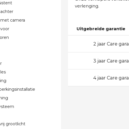
istent
verlenging.
 achter
 met camera
Uitgebreide garantie
 voor
oren
2 jaar Care gara
24
3 jaar Care gara
36
r
les
4 jaar Care gara
48
ting
erkingsinstallatie
ning
systeem
rij grootlicht