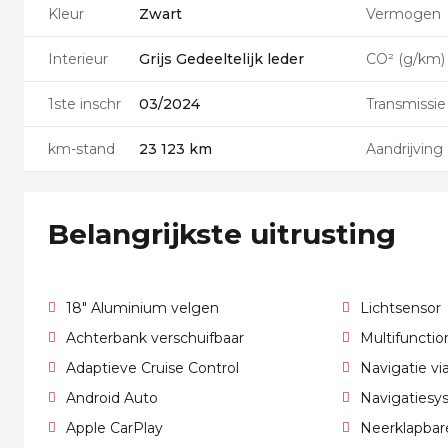
Kleur
Zwart
Vermogen
Interieur
Grijs Gedeeltelijk leder
CO² (g/km)
1ste inschr
03/2024
Transmissie
km-stand
23 123 km
Aandrijving
Belangrijkste uitrusting
18" Aluminium velgen
Lichtsensor
Achterbank verschuifbaar
Multifunctio
Adaptieve Cruise Control
Navigatie v
Android Auto
Navigatiesy
Apple CarPlay
Neerklapbar