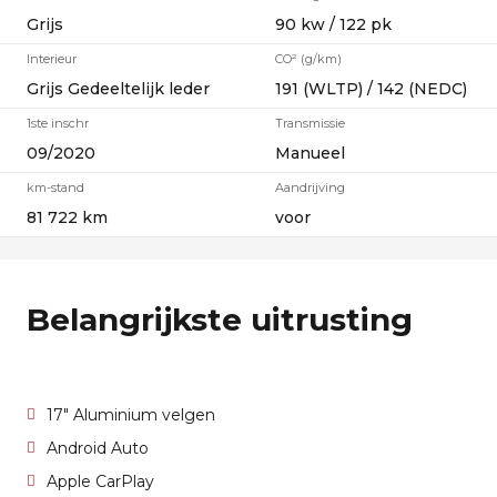
Grijs
90 kw / 122 pk
Interieur
CO² (g/km)
Grijs Gedeeltelijk leder
191 (WLTP) / 142 (NEDC)
1ste inschr
Transmissie
09/2020
Manueel
km-stand
Aandrijving
81 722 km
voor
Belangrijkste uitrusting
17" Aluminium velgen
Android Auto
Apple CarPlay