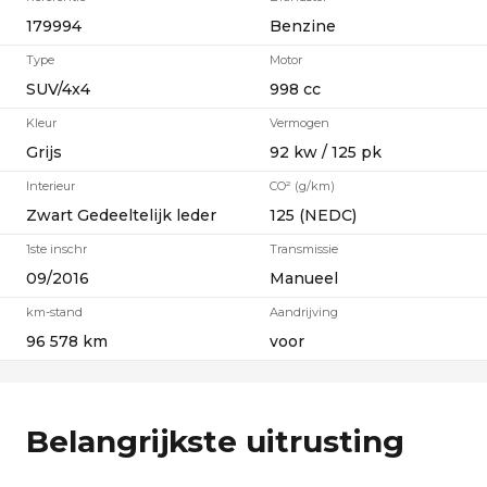
179994
Benzine
Type
Motor
SUV/4x4
998 cc
Kleur
Vermogen
Grijs
92 kw / 125 pk
Interieur
CO² (g/km)
Zwart Gedeeltelijk leder
125 (NEDC)
1ste inschr
Transmissie
09/2016
Manueel
km-stand
Aandrijving
96 578 km
voor
Belangrijkste uitrusting