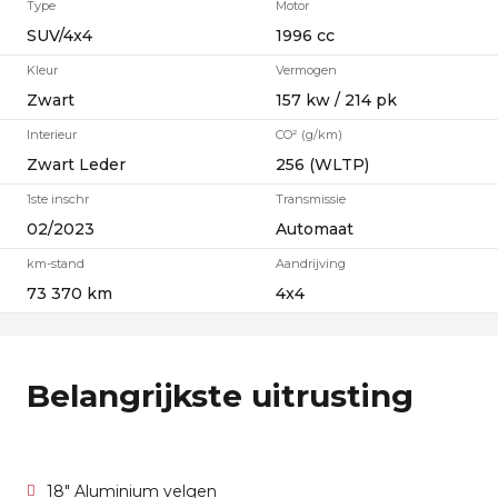
Type
Motor
SUV/4x4
1996 cc
Kleur
Vermogen
Zwart
157 kw / 214 pk
Interieur
CO² (g/km)
Zwart Leder
256 (WLTP)
1ste inschr
Transmissie
02/2023
Automaat
km-stand
Aandrijving
73 370 km
4x4
Belangrijkste uitrusting
18" Aluminium velgen