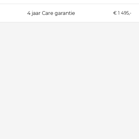
4 jaar Care garantie
48
€ 1 495,-