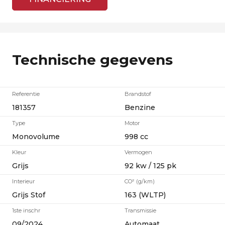
Technische gegevens
Referentie
Brandstof
181357
Benzine
Type
Motor
Monovolume
998 cc
Kleur
Vermogen
Grijs
92 kw / 125 pk
Interieur
CO² (g/km)
Grijs Stof
163 (WLTP)
1ste inschr
Transmissie
09/2024
Automaat