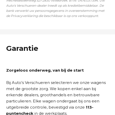
Mechelsesteenweg 521-2830 Willebroek. BTW: 0476.037.594. Uw
Auto's Verschueren-dealer treedt op als kredietbemiddelaar. De
bank verwerkt uw persoonsgegevens in overeenstemming met
de Privacyverklaring die beschikbaar is op ons verkooppunt.
Garantie
Zorgeloos onderweg, van bij de start
Bij Auto’s Verschueren selecteren we onze wagens
met de grootste zorg. We kopen enkel aan bij
erkende dealers, groothandels en betrouwbare
particulieren. Elke wagen ondergaat bij ons een
uitgebreide controle, bevestigd via onze
113-
puntencheck
in de werkplaats.