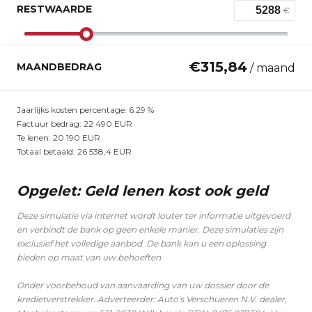
RESTWAARDE
€
€
315,84
MAANDBEDRAG
/ maand
Jaarlijks kosten percentage:
6.29
%
Factuur bedrag:
22 490
EUR
Te lenen:
20 190
EUR
Totaal betaald:
26 538,4
EUR
Opgelet: Geld lenen kost ook geld
Deze simulatie via internet wordt louter ter informatie uitgevoerd
en verbindt de bank op geen enkele manier. Deze simulaties zijn
exclusief het volledige aanbod. De bank kan u een oplossing
bieden op maat van uw behoeften.
Onder voorbehoud van aanvaarding van uw dossier door de
kredietverstrekker. Adverteerder: Auto's Verschueren N.V. dealer,