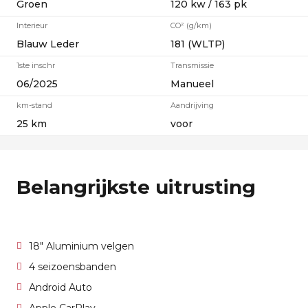
Groen
120 kw / 163 pk
Interieur
CO² (g/km)
Blauw Leder
181 (WLTP)
1ste inschr
Transmissie
06/2025
Manueel
km-stand
Aandrijving
25 km
voor
Belangrijkste uitrusting
18" Aluminium velgen
4 seizoensbanden
Android Auto