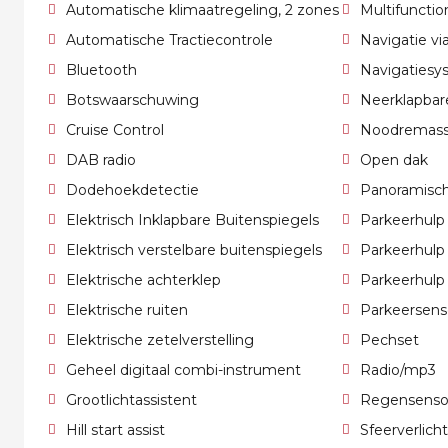
Automatische klimaatregeling, 2 zones
Multifunctio
Automatische Tractiecontrole
Navigatie v
Bluetooth
Navigatiesy
Botswaarschuwing
Neerklapbar
Cruise Control
Noodremass
DAB radio
Open dak
Dodehoekdetectie
Panoramisch
Elektrisch Inklapbare Buitenspiegels
Parkeerhulp
Elektrisch verstelbare buitenspiegels
Parkeerhulp
Elektrische achterklep
Parkeerhulp
Elektrische ruiten
Parkeersens
Elektrische zetelverstelling
Pechset
Geheel digitaal combi-instrument
Radio/mp3
Grootlichtassistent
Regensenso
Hill start assist
Sfeerverlich