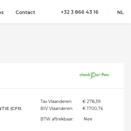
+32 3 866 43 16
bs
Contact
NL
Tax Vlaanderen:
€ 278,39
IE (CFR.
BIV Vlaanderen:
€ 1700,76
BTW aftrekbaar:
Nee