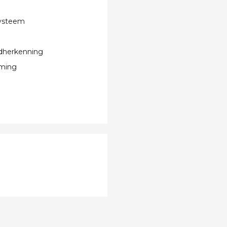
systeem
dherkenning
rming