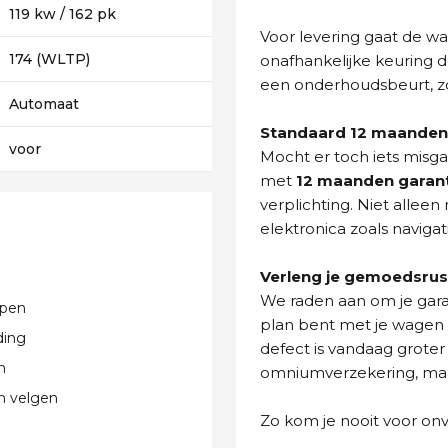
119 kw / 162 pk
Voor levering gaat de wa
174 (WLTP)
onafhankelijke keuring d
een onderhoudsbeurt, zo
Automaat
Standaard 12 maanden 
voor
Mocht er toch iets misg
met
12 maanden garan
verplichting. Niet allee
elektronica zoals navigat
Verleng je gemoedsrus
We raden aan om je gara
pen
plan bent met je wagen t
ding
defect is vandaag groter
n
omniumverzekering, maar 
n velgen
Zo kom je nooit voor on