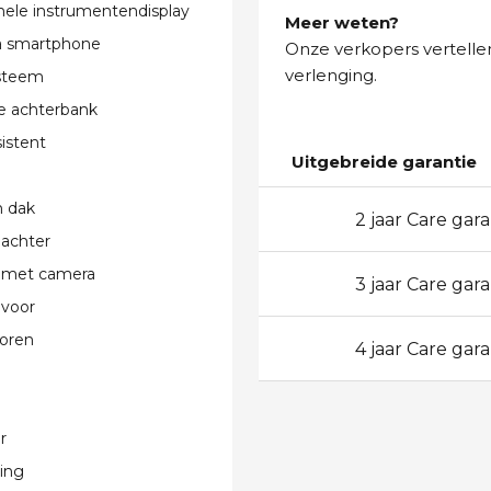
nele instrumentendisplay
Meer weten?
ia smartphone
Onze verkopers vertellen
verlenging.
steem
e achterbank
istent
Uitgebreide garantie
 dak
2 jaar Care gara
24
 achter
 met camera
3 jaar Care gara
36
 voor
oren
4 jaar Care gara
48
r
ting