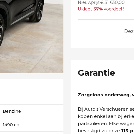
Nieuwprijs:€ 31 630,00
U doet
37%
voordeel !
Dez
Garantie
Zorgeloos onderweg, va
Bij Auto’s Verschueren 
Benzine
kopen enkel aan bij erk
particulieren. Elke wage
1490 cc
bevestigd via onze
113-