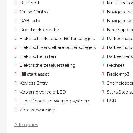
Bluetooth
Multifunctio
Cruise Control
Navigatie v
DAB radio
Navigatiesy
Dodehoekdetectie
Neerklapbar
Elektrisch Inklapbare Buitenspiegels
Parkeerhulp
Elektrisch verstelbare buitenspiegels
Parkeerhulp
Elektrische ruiten
Parkeersens
Elektrische zetelverstelling
Pechset
Hill start assist
Radio/mp3
Keyless Entry
Snelheidsbep
Koplamp volledig LED
Start/Stop 
Lane Departure Warning systeem
USB
Zetelverwarming
Alle opties