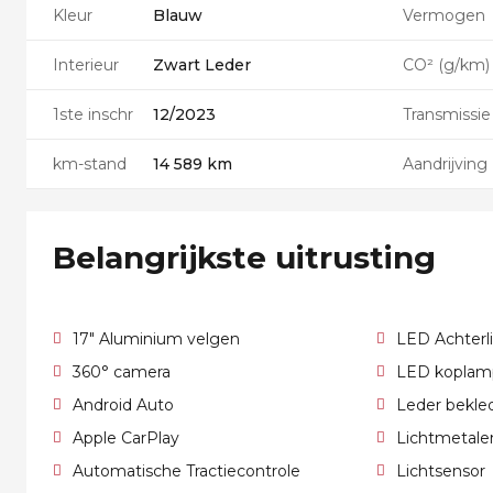
Kleur
Blauw
Vermogen
Interieur
Zwart Leder
CO² (g/km)
1ste inschr
12/2023
Transmissie
km-stand
14 589 km
Aandrijving
Belangrijkste uitrusting
17" Aluminium velgen
LED Achterl
360° camera
LED koplam
Android Auto
Leder bekle
Apple CarPlay
Lichtmetale
Automatische Tractiecontrole
Lichtsensor