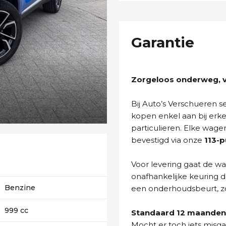
Garantie
Zorgeloos onderweg, va
Bij Auto’s Verschueren 
kopen enkel aan bij erk
particulieren. Elke wage
bevestigd via onze
113-
Voor levering gaat de wa
onafhankelijke keuring d
Benzine
een onderhoudsbeurt, zo
999 cc
Standaard 12 maanden 
Mocht er toch iets misg