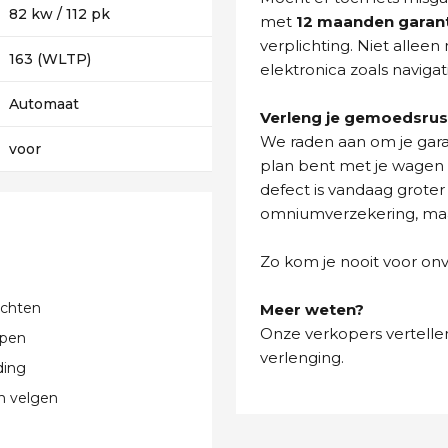
82 kw / 112 pk
met
12 maanden garan
verplichting. Niet allee
163 (WLTP)
elektronica zoals navigat
Automaat
Verleng je gemoedsrus
We raden aan om je gara
voor
plan bent met je wagen t
defect is vandaag groter
omniumverzekering, maar 
Zo kom je nooit voor on
ichten
Meer weten?
Onze verkopers vertellen
pen
verlenging.
ding
n velgen