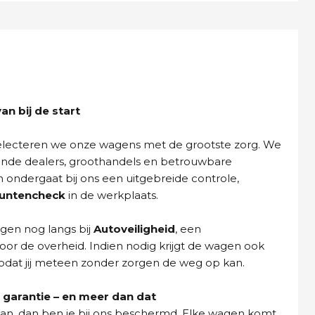
n bij de start
selecteren we onze wagens met de grootste zorg. We
ende dealers, groothandels en betrouwbare
n ondergaat bij ons een uitgebreide controle,
puntencheck
in de werkplaats.
gen nog langs bij
Autoveiligheid
, een
oor de overheid. Indien nodig krijgt de wagen ook
dat jij meteen zonder zorgen de weg op kan.
garantie – en meer dan dat
aan, dan ben je bij ons beschermd. Elke wagen komt