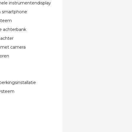
nele instrumentendisplay
ia smartphone
steem
e achterbank
 achter
 met camera
oren
erkingsinstallatie
systeem