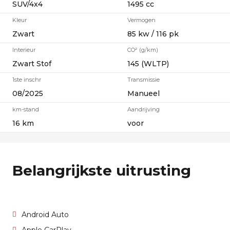
SUV/4x4
1495 cc
Kleur
Vermogen
Zwart
85 kw / 116 pk
Interieur
CO² (g/km)
Zwart Stof
145 (WLTP)
1ste inschr
Transmissie
08/2025
Manueel
km-stand
Aandrijving
16 km
voor
Belangrijkste uitrusting
Android Auto