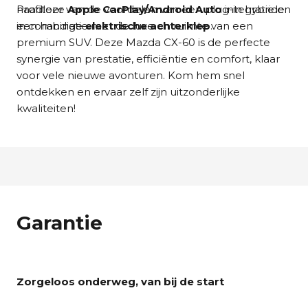
naadloze
Profiteer van de voordelen van een plug-in hybride
Apple CarPlay/Android Auto
integratie en
een handige
in combinatie met de luxe en ruimte van een
elektrische achterklep
.
premium SUV. Deze Mazda CX-60 is de perfecte
synergie van prestatie, efficiëntie en comfort, klaar
voor vele nieuwe avonturen. Kom hem snel
ontdekken en ervaar zelf zijn uitzonderlijke
kwaliteiten!
Garantie
Zorgeloos onderweg, van bij de start