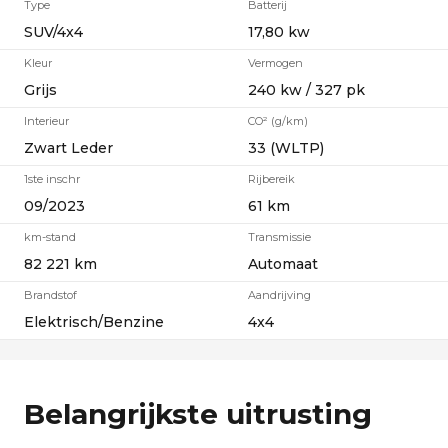
Type
Batterij
SUV/4x4
17,80 kw
Kleur
Vermogen
Grijs
240 kw / 327 pk
Interieur
CO² (g/km)
Zwart Leder
33 (WLTP)
1ste inschr
Rijbereik
09/2023
61 km
km-stand
Transmissie
82 221 km
Automaat
Brandstof
Aandrijving
Elektrisch/Benzine
4x4
Belangrijkste uitrusting