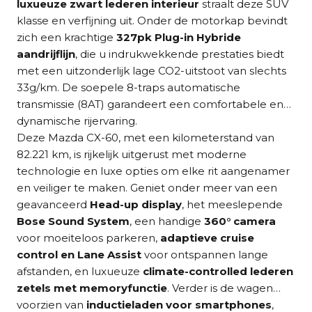
luxueuze zwart lederen interieur
straalt deze SUV
klasse en verfijning uit. Onder de motorkap bevindt
zich een krachtige
327pk Plug-in Hybride
aandrijflijn
, die u indrukwekkende prestaties biedt
met een uitzonderlijk lage CO2-uitstoot van slechts
33g/km. De soepele 8-traps automatische
transmissie (8AT) garandeert een comfortabele en
dynamische rijervaring.
Deze Mazda CX-60, met een kilometerstand van
82.221 km, is rijkelijk uitgerust met moderne
technologie en luxe opties om elke rit aangenamer
en veiliger te maken. Geniet onder meer van een
geavanceerd
Head-up display
, het meeslepende
Bose Sound System
, een handige
360° camera
voor moeiteloos parkeren,
adaptieve cruise
control en Lane Assist
voor ontspannen lange
afstanden, en luxueuze
climate-controlled lederen
zetels met memoryfunctie
. Verder is de wagen
voorzien van
inductieladen voor smartphones
,