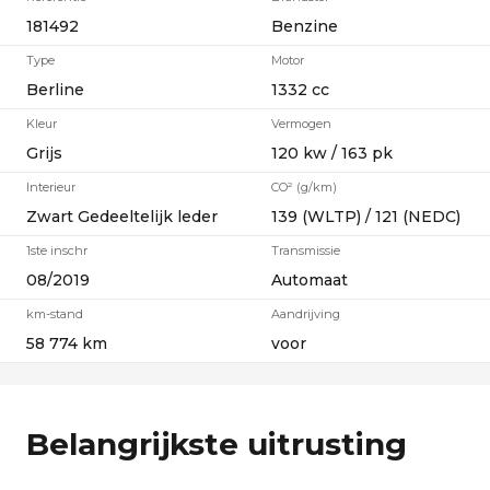
181492
Benzine
Type
Motor
Berline
1332 cc
Kleur
Vermogen
Grijs
120 kw / 163 pk
Interieur
CO² (g/km)
Zwart Gedeeltelijk leder
139 (WLTP) / 121 (NEDC)
1ste inschr
Transmissie
08/2019
Automaat
km-stand
Aandrijving
58 774 km
voor
Belangrijkste uitrusting