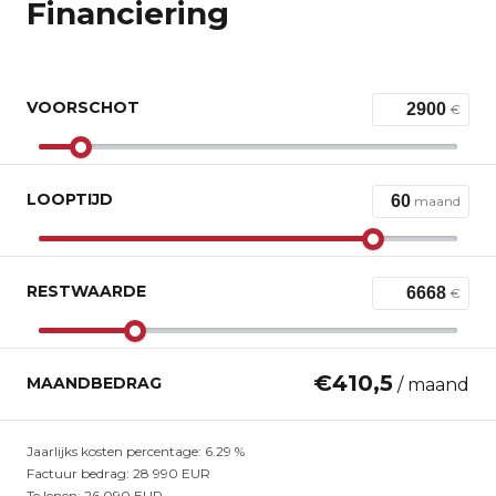
Financiering
VOORSCHOT
€
LOOPTIJD
maand
RESTWAARDE
€
€
410,5
MAANDBEDRAG
/ maand
Jaarlijks kosten percentage:
6.29
%
Factuur bedrag:
28 990
EUR
Te lenen:
26 090
EUR