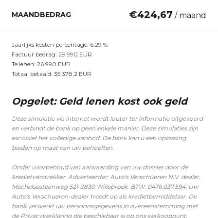
€
424,67
MAANDBEDRAG
/ maand
Jaarlijks kosten percentage:
6.29
%
Factuur bedrag:
29 990
EUR
Te lenen:
26 990
EUR
Totaal betaald:
35 378,2
EUR
Opgelet: Geld lenen kost ook geld
Deze simulatie via internet wordt louter ter informatie uitgevoerd
en verbindt de bank op geen enkele manier. Deze simulaties zijn
exclusief het volledige aanbod. De bank kan u een oplossing
bieden op maat van uw behoeften.
Onder voorbehoud van aanvaarding van uw dossier door de
kredietverstrekker. Adverteerder: Auto's Verschueren N.V. dealer,
Mechelsesteenweg 521-2830 Willebroek. BTW: 0476.037.594. Uw
Auto's Verschueren-dealer treedt op als kredietbemiddelaar. De
bank verwerkt uw persoonsgegevens in overeenstemming met
de Privacyverklaring die beschikbaar is op ons verkooppunt.