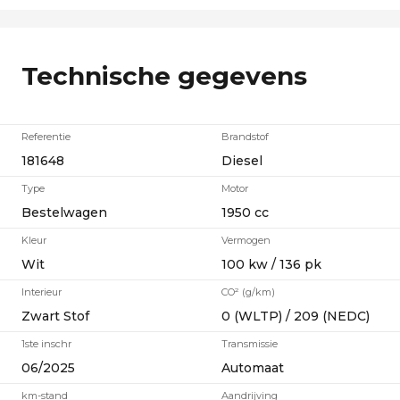
Technische gegevens
Referentie
Brandstof
181648
Diesel
Type
Motor
Bestelwagen
1950 cc
Kleur
Vermogen
Wit
100 kw / 136 pk
Interieur
CO² (g/km)
Zwart Stof
0 (WLTP) / 209 (NEDC)
1ste inschr
Transmissie
06/2025
Automaat
km-stand
Aandrijving