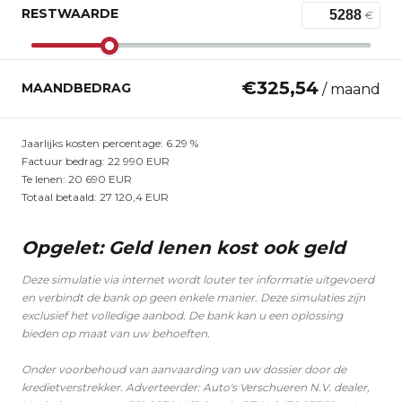
RESTWAARDE
€
€
325,54
MAANDBEDRAG
/ maand
Jaarlijks kosten percentage:
6.29
%
Factuur bedrag:
22 990
EUR
Te lenen:
20 690
EUR
Totaal betaald:
27 120,4
EUR
Opgelet: Geld lenen kost ook geld
Deze simulatie via internet wordt louter ter informatie uitgevoerd
en verbindt de bank op geen enkele manier. Deze simulaties zijn
exclusief het volledige aanbod. De bank kan u een oplossing
bieden op maat van uw behoeften.
Onder voorbehoud van aanvaarding van uw dossier door de
kredietverstrekker. Adverteerder: Auto's Verschueren N.V. dealer,