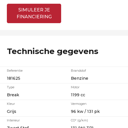
SIMULEER JE
FINANCIERING
Technische gegevens
Referentie
Brandstof
181625
Benzine
Type
Motor
Break
1199 cc
Kleur
Vermogen
Grijs
96 kw / 131 pk
Interieur
CO² (g/km)