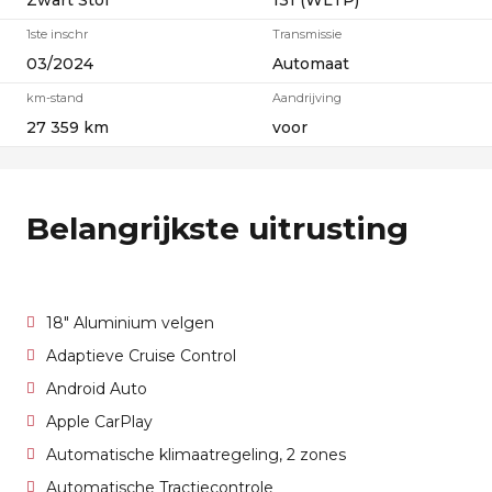
Zwart Stof
131 (WLTP)
1ste inschr
Transmissie
03/2024
Automaat
km-stand
Aandrijving
27 359 km
voor
Belangrijkste uitrusting
18" Aluminium velgen
Adaptieve Cruise Control
Android Auto
Apple CarPlay
Automatische klimaatregeling, 2 zones
Automatische Tractiecontrole