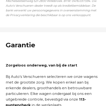
Mechelsesteenweg 521-2830 Willebroek. BTW: 0476.037.594. Uw
Auto's Verschueren-dealer treedt op als kredietbemiddelaar. De
bank verwerkt uw persoonsgegevens in overeenstemming met
de Privacyverklaring die beschikbaar is op ons verkooppunt.
Garantie
Zorgeloos onderweg, van bij de start
Bij Auto’s Verschueren selecteren we onze wagens
met de grootste zorg. We kopen enkel aan bij
erkende dealers, groothandels en betrouwbare
particulieren. Elke wagen ondergaat bij ons een
uitgebreide controle, bevestigd via onze
113-
puntencheck
in de werkplaats.