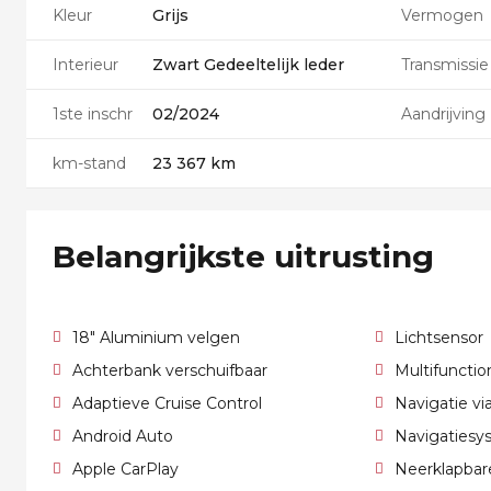
Kleur
Grijs
Vermogen
Interieur
Zwart Gedeeltelijk leder
Transmissie
1ste inschr
02/2024
Aandrijving
km-stand
23 367 km
Belangrijkste uitrusting
18" Aluminium velgen
Lichtsensor
Achterbank verschuifbaar
Multifunctio
Adaptieve Cruise Control
Navigatie v
Android Auto
Navigatiesy
Apple CarPlay
Neerklapbar