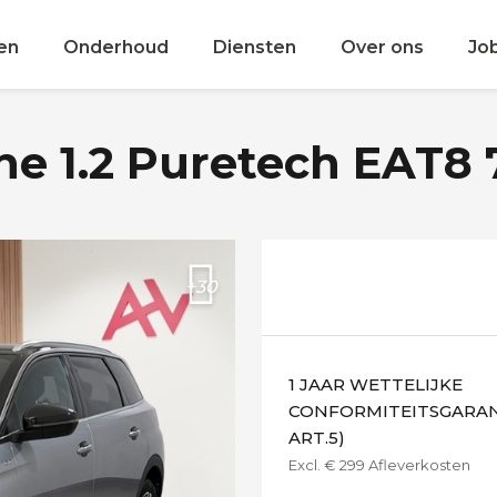
en
Onderhoud
Diensten
Over ons
Jo
e 1.2 Puretech EAT8 
+30
1 JAAR WETTELIJKE
CONFORMITEITSGARANT
ART.5)
Excl. € 299 Afleverkosten