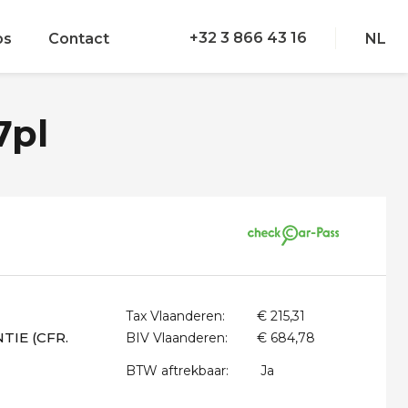
+32 3 866 43 16
bs
Contact
NL
7pl
Tax Vlaanderen:
€ 215,31
IE (CFR.
BIV Vlaanderen:
€ 684,78
BTW aftrekbaar:
Ja