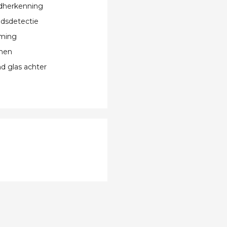
dherkenning
dsdetectie
rming
nen
 glas achter