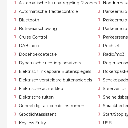
Automatische klimaatregeling, 2 zones
Noodremass
Automatische Tractiecontrole
Parkeerhulp
Bluetooth
Parkeerhulp
Botswaarschuwing
Parkeerhulp
Cruise Control
Parkeersens
DAB radio
Pechset
Dodehoekdetectie
Radio/mp3
Dynamische richtingaanwijzers
Regensenso
Elektrisch Inklapbare Buitenspiegels
Rokerspakk
Elektrisch verstelbare buitenspiegels
Schakelpadd
Elektrische achterklep
Sfeerverlich
Elektrische ruiten
Snelheidsbep
Geheel digitaal combi-instrument
Spraakbedie
Grootlichtassistent
Start/Stop 
Keyless Entry
USB