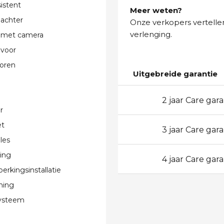
istent
Meer weten?
 achter
Onze verkopers vertellen
verlenging.
 met camera
 voor
oren
Uitgebreide garantie
2 jaar Care gara
24
r
et
3 jaar Care gara
36
les
ting
4 jaar Care gara
48
erkingsinstallatie
ning
systeem