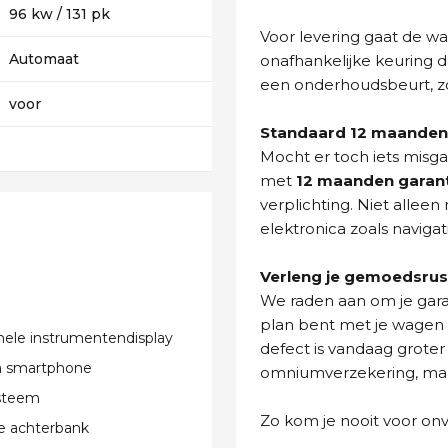
96 kw / 131 pk
Voor levering gaat de wa
Automaat
onafhankelijke keuring d
een onderhoudsbeurt, zo
voor
Standaard 12 maanden 
Mocht er toch iets misg
met
12 maanden garan
verplichting. Niet allee
elektronica zoals navigat
Verleng je gemoedsrus
We raden aan om je gara
plan bent met je wagen t
nele instrumentendisplay
defect is vandaag groter
ia smartphone
omniumverzekering, maar 
steem
Zo kom je nooit voor on
e achterbank