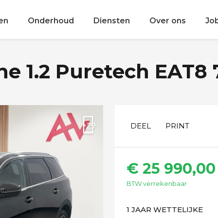
en
Onderhoud
Diensten
Over ons
Jo
e 1.2 Puretech EAT8 
+29
DEEL
PRINT
€ 25 990,00
BTW verrekenbaar
1 JAAR WETTELIJKE