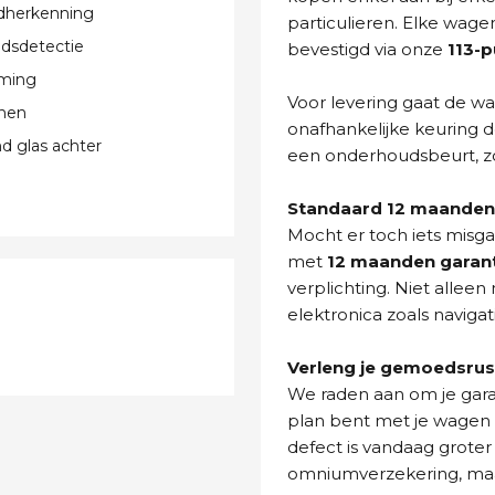
dherkenning
particulieren. Elke wage
dsdetectie
bevestigd via onze
113-
rming
Voor levering gaat de wa
nen
onafhankelijke keuring d
 glas achter
een onderhoudsbeurt, zo
Standaard 12 maanden 
Mocht er toch iets misg
met
12 maanden garan
verplichting. Niet allee
elektronica zoals navigat
Verleng je gemoedsrus
We raden aan om je gara
plan bent met je wagen t
defect is vandaag groter
omniumverzekering, maar 