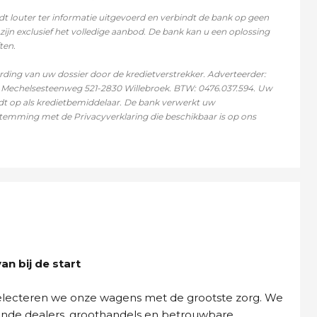
dt louter ter informatie uitgevoerd en verbindt de bank op geen
zijn exclusief het volledige aanbod. De bank kan u een oplossing
ten.
ing van uw dossier door de kredietverstrekker. Adverteerder:
r, Mechelsesteenweg 521-2830 Willebroek. BTW: 0476.037.594. Uw
dt op als kredietbemiddelaar. De bank verwerkt uw
emming met de Privacyverklaring die beschikbaar is op ons
n bij de start
selecteren we onze wagens met de grootste zorg. We
ende dealers, groothandels en betrouwbare