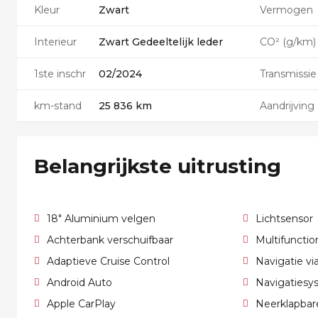
Kleur
Zwart
Vermogen
Interieur
Zwart Gedeeltelijk leder
CO² (g/km)
1ste inschr
02/2024
Transmissie
km-stand
25 836 km
Aandrijving
Belangrijkste uitrusting
18" Aluminium velgen
Lichtsensor
Achterbank verschuifbaar
Multifunctio
Adaptieve Cruise Control
Navigatie v
Android Auto
Navigatiesy
Apple CarPlay
Neerklapbar