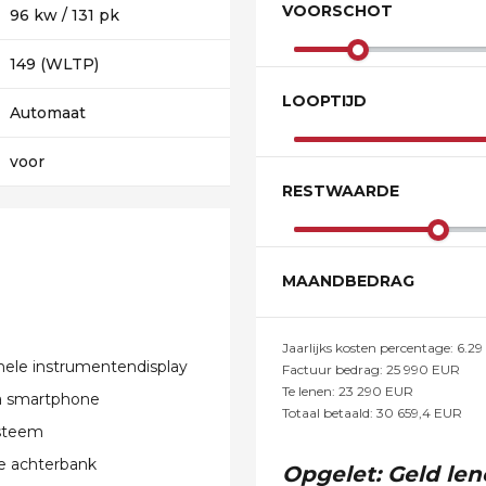
VOORSCHOT
96 kw / 131 pk
149 (WLTP)
LOOPTIJD
Automaat
voor
RESTWAARDE
MAANDBEDRAG
Jaarlijks kosten percentage:
6.29
nele instrumentendisplay
Factuur bedrag:
25 990
EUR
Te lenen:
23 290
EUR
ia smartphone
Totaal betaald:
30 659,4
EUR
steem
e achterbank
Opgelet: Geld len