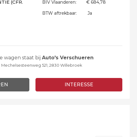
IE (CFR.
BIV Vlaanderen:
€ 684,78
BTW aftrekbaar:
Ja
e wagen staat bij
Auto's Verschueren
Mechelsesteenweg 521, 2830 Willebroek
REN
INTERESSE