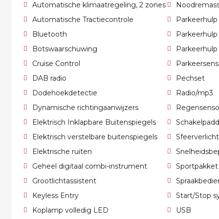
Automatische klimaatregeling, 2 zones
Noodremass
Automatische Tractiecontrole
Parkeerhulp
Bluetooth
Parkeerhulp
Botswaarschuwing
Parkeerhulp
Cruise Control
Parkeersens
DAB radio
Pechset
Dodehoekdetectie
Radio/mp3
Dynamische richtingaanwijzers
Regensenso
Elektrisch Inklapbare Buitenspiegels
Schakelpadd
Elektrisch verstelbare buitenspiegels
Sfeerverlich
Elektrische ruiten
Snelheidsbep
Geheel digitaal combi-instrument
Sportpakket
Grootlichtassistent
Spraakbedie
Keyless Entry
Start/Stop 
Koplamp volledig LED
USB