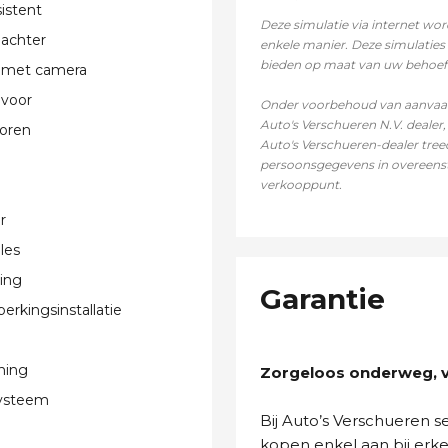
istent
Deze simulatie via internet wor
 achter
enkele manier. Deze simulaties 
bieden op maat van uw behoef
 met camera
 voor
Onder voorbehoud van aanvaard
Auto's Verschueren N.V. deale
oren
Auto's Verschueren-dealer tree
persoonsgegevens in overeenst
verkooppunt.
r
les
ting
Garantie
erkingsinstallatie
ning
Zorgeloos onderweg, va
systeem
Bij Auto’s Verschueren 
kopen enkel aan bij erk