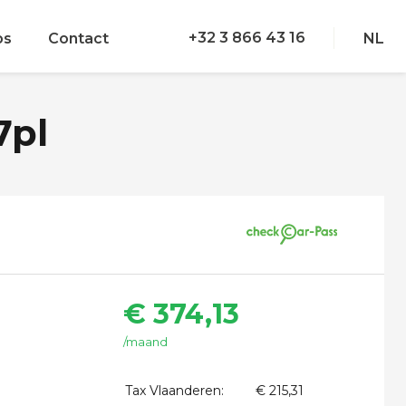
+32 3 866 43 16
bs
Contact
NL
7pl
€ 374,13
/maand
Tax Vlaanderen:
€ 215,31