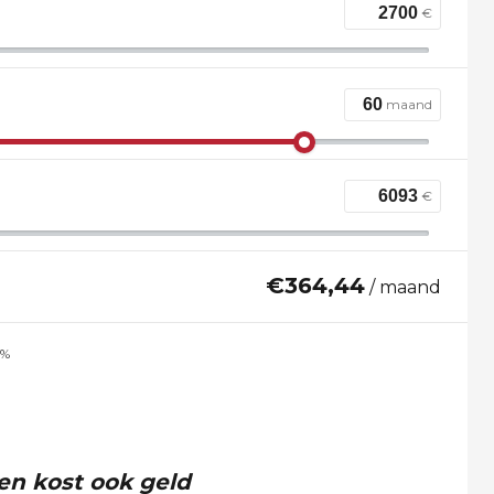
€
maand
€
€
364,44
/ maand
%
en kost ook geld