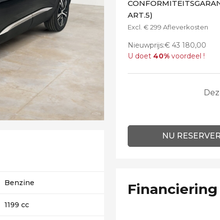
CONFORMITEITSGARANT
ART.5)
Excl. € 299 Afleverkosten
Nieuwprijs:€ 43 180,00
U doet
40%
voordeel !
Dez
NU RESERVE
Benzine
Financiering
1199 cc