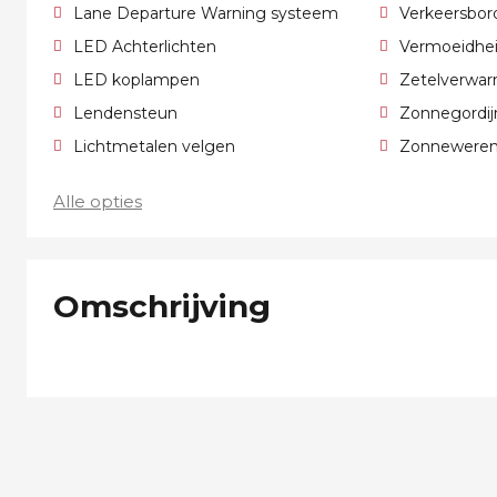
Lane Departure Warning systeem
Verkeersbor
LED Achterlichten
Vermoeidhei
LED koplampen
Zetelverwa
Lendensteun
Zonnegordij
Lichtmetalen velgen
Zonnewerend
Alle opties
Omschrijving