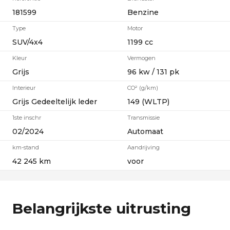
181599
Benzine
Type
Motor
SUV/4x4
1199 cc
Kleur
Vermogen
Grijs
96 kw / 131 pk
Interieur
CO² (g/km)
Grijs Gedeeltelijk leder
149 (WLTP)
1ste inschr
Transmissie
02/2024
Automaat
km-stand
Aandrijving
42 245 km
voor
Belangrijkste uitrusting