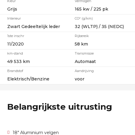
Kleur
Vermogen
Grijs
165 kw / 225 pk
Interieur
CO² (g/km)
Zwart Gedeeltelijk leder
32 (WLTP) / 35 (NEDC)
1ste inschr
Rijbereik
11/2020
58 km
km-stand
Transmissie
49 533 km
Automaat
Brandstof
Aandrijving
Elektrisch/Benzine
voor
Belangrijkste uitrusting
18" Aluminium velgen