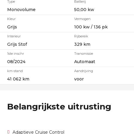
Type
Batterij
Monovolume
50,00 kw
Kleur
Vermogen
Grijs
100 kw / 136 pk
Interieur
Rijbereik
Grijs Stof
329 km
1ste inschr
Transmissie
08/2024
Automaat
km-stand
Aandrijving
41 062 km
voor
Belangrijkste uitrusting
Adaptieve Cruise Control