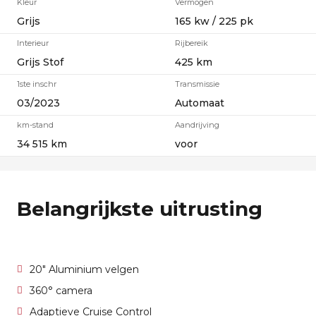
Kleur
Vermogen
Grijs
165 kw / 225 pk
Interieur
Rijbereik
Grijs Stof
425 km
1ste inschr
Transmissie
03/2023
Automaat
km-stand
Aandrijving
34 515 km
voor
Belangrijkste uitrusting
20" Aluminium velgen
360° camera
Adaptieve Cruise Control