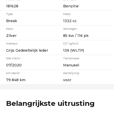
181628
Benzine
Type
Motor
Break
1332 cc
Kleur
Vermogen
Zilver
85 kw / 116 pk
Interieur
CO² (g/km)
Grijs Gedeeltelijk leder
139 (WLTP)
1ste inschr
Transmissie
07/2020
Manueel
km-stand
Aandrijving
79 848 km
voor
Belangrijkste uitrusting