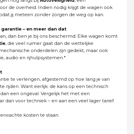
gen nog langs bij
Autoveiligheid
, een
oor de overheid. Indien nodig krijgt de wagen ook
dat jij meteen zonder zorgen de weg op kan.
garantie – en meer dan dat
aan, dan ben je bij ons beschermd. Elke wagen komt
tie
, die veel ruimer gaat dan de wettelijke
n mechanische onderdelen zijn gedekt, maar ook
ie, audio en rijhulpsystemen.*
t
ntie te verlengen, afgestemd op hoe lang je van
e rijden. Want eerlijk: de kans op een technisch
 dan een ongeval. Vergelijk het met een
dan voor techniek – en aan een veel lager tarief.
verwachte kosten te staan.