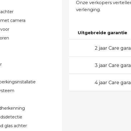
Onze verkopers vertellen
verlenging.
 achter
 met camera
 voor
Uitgebreide garantie
oren
2 jaar Care gara
24
r
3 jaar Care gara
36
erkingsinstallatie
4 jaar Care gara
48
systeem
dherkenning
dsdetectie
 glas achter