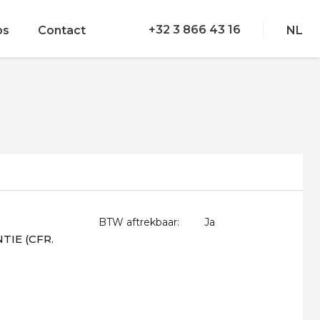
+32 3 866 43 16
bs
Contact
NL
BTW aftrekbaar:
Ja
IE (CFR.