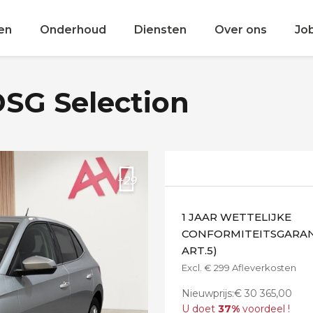
en
Onderhoud
Diensten
Over ons
Jo
DSG Selection
+29
1 JAAR WETTELIJKE
CONFORMITEITSGARANT
ART.5)
Excl. € 299 Afleverkosten
Nieuwprijs:€ 30 365,00
U doet
37%
voordeel !