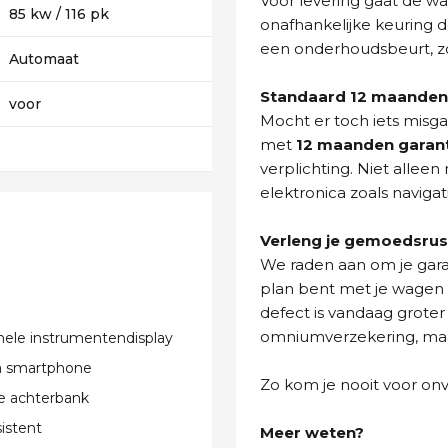
Voor levering gaat de wa
85 kw / 116 pk
onafhankelijke keuring d
een onderhoudsbeurt, zo
Automaat
Standaard 12 maanden 
voor
Mocht er toch iets misg
met
12 maanden garan
verplichting. Niet allee
elektronica zoals navigat
Verleng je gemoedsrus
We raden aan om je gara
plan bent met je wagen t
defect is vandaag groter
omniumverzekering, maar 
nele instrumentendisplay
ia smartphone
Zo kom je nooit voor on
e achterbank
istent
Meer weten?