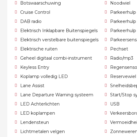
Botswaarschuwing
Noodwiel
Cruise Control
Parkeerhulp
DAB radio
Parkeerhulp
Elektrisch Inklapbare Buitenspiegels
Parkeerhulp
Elektrisch verstelbare buitenspiegels
Parkeersens
Elektrische ruiten
Pechset
Geheel digitaal combi-instrument
Radio/mp3
Keyless Entry
Regensenso
Koplamp volledig LED
Reservewiel
Lane Assist
Snelheidsbep
Lane Departure Warning systeem
Start/Stop 
LED Achterlichten
USB
LED koplampen
Verkeersbor
Lendensteun
Vermoeidhei
Lichtmetalen velgen
Zonnewerend