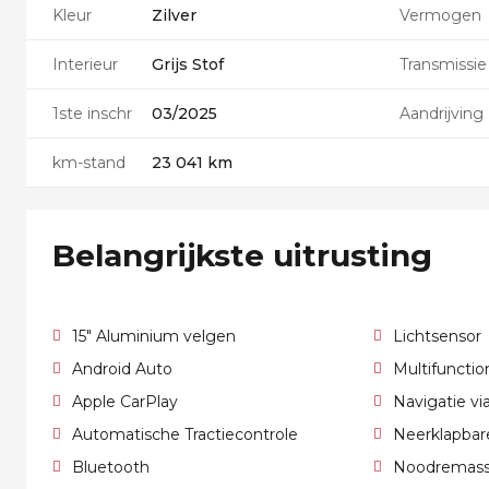
Kleur
Zilver
Vermogen
Interieur
Grijs Stof
Transmissie
1ste inschr
03/2025
Aandrijving
km-stand
23 041 km
Belangrijkste uitrusting
15" Aluminium velgen
Lichtsensor
Android Auto
Multifunctio
Apple CarPlay
Navigatie v
Automatische Tractiecontrole
Neerklapbar
Bluetooth
Noodremass