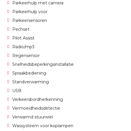
Parkeerhulp met camera
Parkeerhulp voor
Parkeersensoren
Pechset
Pilot Assist
Radio/mp3
Regensensor
Snelheidsbeperkingsinstallatie
Spraakbediening
Standverwarming
USB
Verkeersbordherkenning
Vermoeidheidsdetectie
Verwarmd stuurwiel
Wassysteem voor koplampen