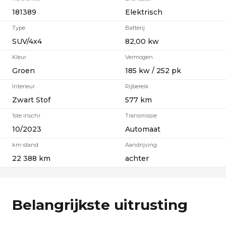
181389
Elektrisch
Type
Batterij
SUV/4x4
82,00 kw
Kleur
Vermogen
Groen
185 kw / 252 pk
Interieur
Rijbereik
Zwart Stof
577 km
1ste inschr
Transmissie
10/2023
Automaat
km-stand
Aandrijving
22 388 km
achter
Belangrijkste uitrusting