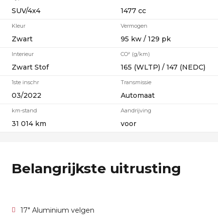
SUV/4x4
1477 cc
Kleur
Vermogen
Zwart
95 kw / 129 pk
Interieur
CO² (g/km)
Zwart Stof
165 (WLTP) / 147 (NEDC)
1ste inschr
Transmissie
03/2022
Automaat
km-stand
Aandrijving
31 014 km
voor
Belangrijkste uitrusting
17" Aluminium velgen