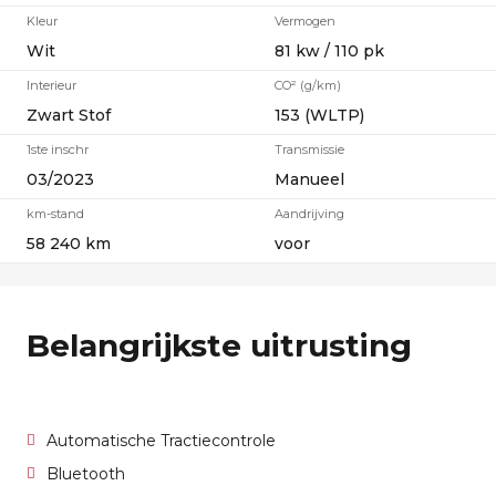
Kleur
Vermogen
Wit
81 kw / 110 pk
Interieur
CO² (g/km)
Zwart Stof
153 (WLTP)
1ste inschr
Transmissie
03/2023
Manueel
km-stand
Aandrijving
58 240 km
voor
Belangrijkste uitrusting
Automatische Tractiecontrole
Bluetooth