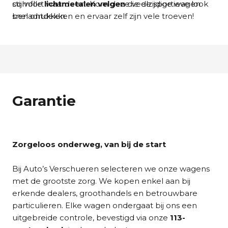
stijlvolle
comfort waardeert. Kom deze veelzijdige wagen
lichtmetalen velgen
die de sportieve look
benadrukken.
snel ontdekken en ervaar zelf zijn vele troeven!
Garantie
Zorgeloos onderweg, van bij de start
Bij Auto’s Verschueren selecteren we onze wagens
met de grootste zorg. We kopen enkel aan bij
erkende dealers, groothandels en betrouwbare
particulieren. Elke wagen ondergaat bij ons een
uitgebreide controle, bevestigd via onze
113-