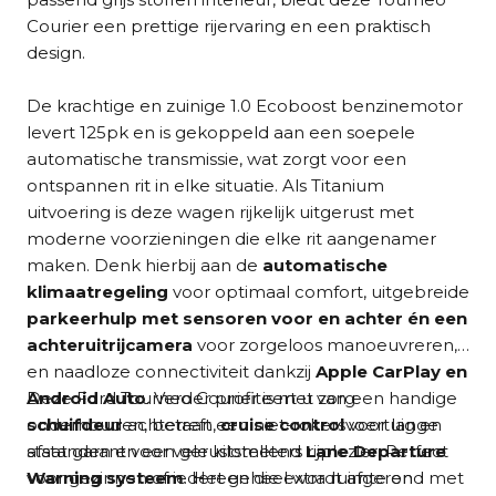
Courier een prettige rijervaring en een praktisch
design.
De krachtige en zuinige 1.0 Ecoboost benzinemotor
levert 125pk en is gekoppeld aan een soepele
automatische transmissie, wat zorgt voor een
ontspannen rit in elke situatie. Als Titanium
uitvoering is deze wagen rijkelijk uitgerust met
moderne voorzieningen die elke rit aangenamer
maken. Denk hierbij aan de
automatische
klimaatregeling
voor optimaal comfort, uitgebreide
parkeerhulp met sensoren voor en achter én een
achteruitrijcamera
voor zorgeloos manoeuvreren,
en naadloze connectiviteit dankzij
Apple CarPlay en
Android Auto
Deze Ford Tourneo Courier is met zorg
. Verder profiteert u van een handige
schuifdeur
onderhouden, betreft een niet-rokersvoertuig en
achteraan,
cruise control
voor lange
afstanden en een geruststellend
staat garant voor vele kilometers rijplezier. Perfect
Lane Departure
Warning systeem
voor gezinnen of iedereen die extra ruimte en
. Het geheel wordt afgerond met