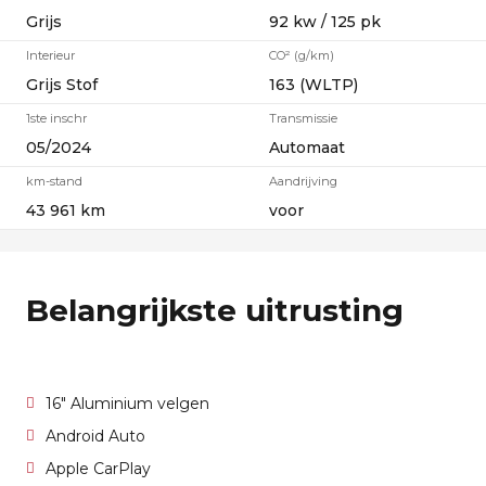
Grijs
92 kw / 125 pk
Interieur
CO² (g/km)
Grijs Stof
163 (WLTP)
1ste inschr
Transmissie
05/2024
Automaat
km-stand
Aandrijving
43 961 km
voor
Belangrijkste uitrusting
16" Aluminium velgen
Android Auto
Apple CarPlay