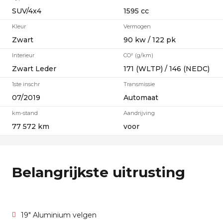
SUV/4x4
1595 cc
Kleur
Vermogen
Zwart
90 kw / 122 pk
Interieur
CO² (g/km)
Zwart Leder
171 (WLTP) / 146 (NEDC)
1ste inschr
Transmissie
07/2019
Automaat
km-stand
Aandrijving
77 572 km
voor
Belangrijkste uitrusting
19" Aluminium velgen