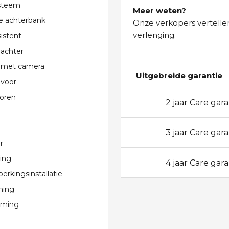
steem
Meer weten?
e achterbank
Onze verkopers vertellen
verlenging.
istent
 achter
 met camera
Uitgebreide garantie
 voor
oren
2 jaar Care gara
24
3 jaar Care gara
36
r
ting
4 jaar Care gara
48
erkingsinstallatie
ning
rming