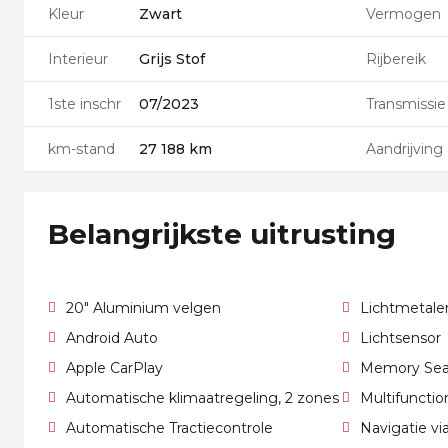
Kleur
Zwart
Vermogen
Interieur
Grijs Stof
Rijbereik
1ste inschr
07/2023
Transmissie
km-stand
27 188 km
Aandrijving
Belangrijkste uitrusting
20" Aluminium velgen
Lichtmetale
Android Auto
Lichtsensor
Apple CarPlay
Memory Sea
Automatische klimaatregeling, 2 zones
Multifunctio
Automatische Tractiecontrole
Navigatie v