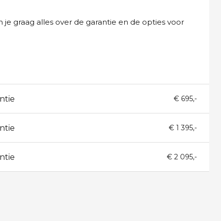
 je graag alles over de garantie en de opties voor
ntie
€ 695,-
ntie
€ 1 395,-
ntie
€ 2 095,-