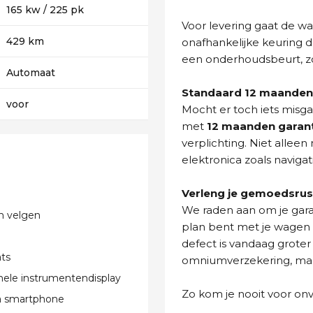
165 kw / 225 pk
Voor levering gaat de wa
429 km
onafhankelijke keuring d
een onderhoudsbeurt, zo
Automaat
Standaard 12 maanden 
voor
Mocht er toch iets misg
met
12 maanden garan
verplichting. Niet allee
elektronica zoals navigat
Verleng je gemoedsrus
We raden aan om je gara
n velgen
plan bent met je wagen t
defect is vandaag groter
ts
omniumverzekering, maar 
nele instrumentendisplay
Zo kom je nooit voor on
ia smartphone