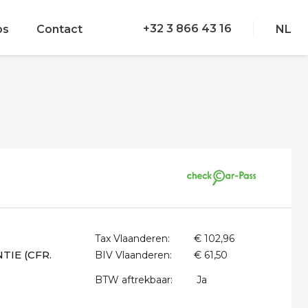
+32 3 866 43 16
bs
Contact
NL
Tax Vlaanderen:
€ 102,96
IE (CFR.
BIV Vlaanderen:
€ 61,50
BTW aftrekbaar:
Ja