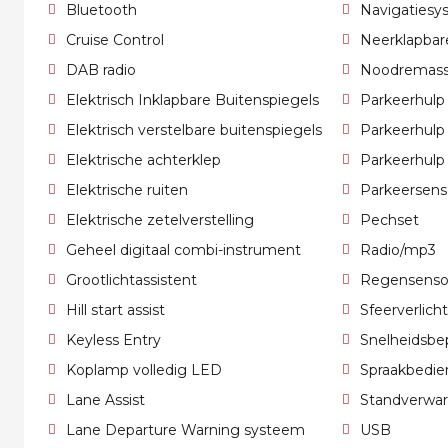
Bluetooth
Navigatiesy
Cruise Control
Neerklapbar
DAB radio
Noodremass
Elektrisch Inklapbare Buitenspiegels
Parkeerhulp
Elektrisch verstelbare buitenspiegels
Parkeerhulp
Elektrische achterklep
Parkeerhulp
Elektrische ruiten
Parkeersens
Elektrische zetelverstelling
Pechset
Geheel digitaal combi-instrument
Radio/mp3
Grootlichtassistent
Regensenso
Hill start assist
Sfeerverlich
Keyless Entry
Snelheidsbep
Koplamp volledig LED
Spraakbedie
Lane Assist
Standverwa
Lane Departure Warning systeem
USB